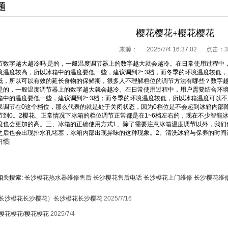
题
樱花樱花+樱花樱花
来源：
2025/7/4 16:37:02 点击：
3
节数字越大越冷吗 是的，一般温度调节器上的数字越大就会越冷。在日常使用过程中
境温度较高，所以冰箱中的温度要低一些，建议调到2~3档，而冬季的环境温度较低，冰
低，所以可以有效的延长食物的保鲜期，很多人不理解档位的调节方法有哪些？数字
是的，一般温度调节器上的数字越大就会越冷。在日常使用过程中，用户需要结合环
箱中的温度要低一些，建议调到2~3档；而冬季的环境温度较低，所以冰箱温度可以不
果调节在0这个档位，那么代表的就是处于关闭状态，因为0档位是不会起到冰箱内部
节到0。2樱花、正常情况下冰箱的档位调节正常都是在1~6档左右的，现在不少智能
度也会更加的高。三、冰箱的正确使用方式1、除了需要注意冰箱温度调节以外，我们
之后也会出现排水孔堵塞，冰箱内部出现异味的这种现象。2、清洗冰箱与保养的时间
惯|
相关搜索:
长沙樱花热水器维修售后
长沙樱花售后电话
长沙樱花上门维修
长沙樱花维
长沙樱花长沙樱花）长沙樱花长沙樱花
2025/7/16
樱花樱花/樱花樱花
2025/7/4