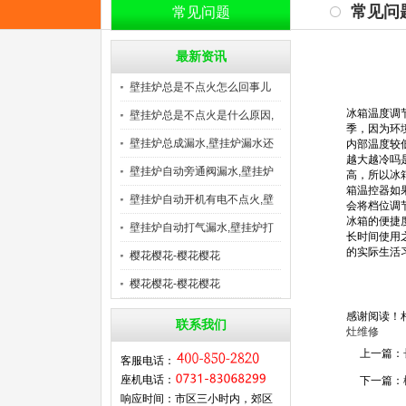
常见问
常见问题
最新资讯
壁挂炉总是不点火怎么回事儿
冰箱温度调
视
壁挂炉总是不点火是什么原因,
季，因为环
壁挂炉总成漏水,壁挂炉漏水还
内部温度较
越大越冷吗
壁挂炉自动旁通阀漏水,壁挂炉
高，所以冰
箱温控器如
壁挂炉自动开机有电不点火,壁
会将档位调
冰箱的便捷
壁挂炉自动打气漏水,壁挂炉打
长时间使用
的实际生活习
樱花樱花-樱花樱花
樱花樱花-樱花樱花
感谢阅读！
联系我们
灶维修
上一篇：
客服电话：
座机电话：
下一篇：
响应时间：市区三小时内，郊区