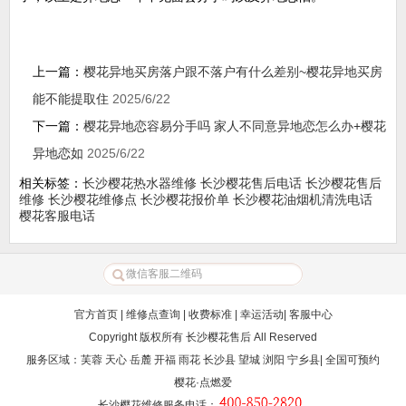
上一篇：
樱花异地买房落户跟不落户有什么差别~樱花异地买房
能不能提取住
2025/6/22
下一篇：
樱花异地恋容易分手吗 家人不同意异地恋怎么办+樱花
异地恋如
2025/6/22
相关标签：
长沙樱花热水器维修
长沙樱花售后电话
长沙樱花售后
维修
长沙樱花维修点
长沙樱花报价单
长沙樱花油烟机清洗电话
樱花客服电话
官方首页
|
维修点查询
|
收费标准
|
幸运活动
|
客服中心
Copyright 版权所有
长沙樱花售后
All Reserved
服务区域：芙蓉 天心 岳麓 开福 雨花 长沙县 望城 浏阳 宁乡县| 全国可预约
樱花·点燃爱
长沙樱花维修服务电话
：