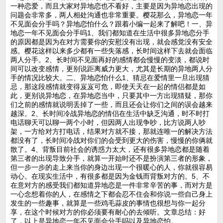
一种恋爱，而且大家对异地恋也不看好，主要是因为异地恋出现的
问题会非常多，两人相处沟通也非常重要。樱花那么，异地恋一年
不见面会分手吗？异地恋怕什么？跟着小编一起来了解吧！一、异
地恋一年不见面会分手吗1、我们都知道在生活中很多异地恋分手
的原因都是因为在对方需要你的安慰没有出现，就会感觉没有安全
感。樱花这样以来多少都有一些失落感，长时间这样下去就会面临
两人分手。2、长时间不见面再好的感情都会慢慢的变淡，都说时
间可以改变感情，更别说距离威力更大，尤其是长期的异地两人分
手的情况比较大。二、异地恋怕什么1、猜忌在爱情里一旦出现猜
忌，那这段感情就变得岌岌可危，即使天天在一起的情侣都是如
此，更别说异地恋，在异地恋当中，只要其中一方出现猜疑，那你
们之前的感情就说明丢掉了一些，而且还会让你们之间的误会越来
越深。2、长时间冷战异地恋的情侣在生活中缺乏沟通，时不时打
电话聊天可以聊一两个小时，但因两人出现争吵，比方说两人吵
架，一方给对方打电话，结果对方就不接，那就连唯一的解决方法
都没有了，长时间冷战对你们的会受到更大的伤害，慢慢的你俩就
散了。4、背叛目前社会的诱惑力太大，还有很多异地恋都是随着
第三者的出现导致分手，就算一开始时还不是扮演第三者的形象，
但一步一步的走上来当你的身边出现一个很暖心的人，你就很容易
动心。在现实生活中，有很多都是因为金钱而背叛对方的。5、不
在意对方的感受我们都知道异地恋是一件非常辛苦的事，而对方是
一心念想着你的人，在感情之下都会忍不住会和你说一些自己身上
发生的一些趣事，就算是一些鸡毛蒜皮的事情也很想与你一起分
享，在这个时候对方的你必须要有耐心的去倾听。文章总结：好
了，以上是异地恋一年不见面会分手吗以及异地恋怕。