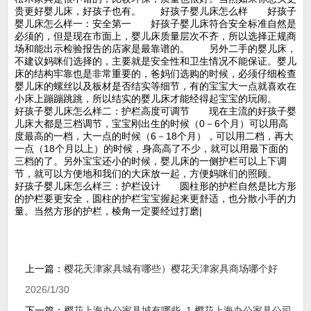
贵更好婴儿床，好孩子也有。 好孩子婴儿床怎么样 好孩子
婴儿床怎么样一：安全第一 好孩子婴儿床符合安全标准自然是
必须的，但是现在市面上，婴儿床质量层次不齐，所以选择正规商
场和能出示检验报告的店家是最靠谱的。 另外二手的婴儿床，
不建议妈咪们选择的，主要就是安全性和卫生情况不能保证。婴儿
床的结构牢靠也是非常重要的，爸妈们选购的时候，必须仔细检查
婴儿床的螺丝以及板材是否结实等细节，有的宝宝大一点就喜欢在
小床上蹦蹦跳跳，所以结实的婴儿床才能经得起宝宝的玩闹。
好孩子婴儿床怎么样二：护栏高度可调节 现在主流的好孩子婴
儿床大都是三档调节，宝宝刚出生的时候（0－6个月）可以用高
度最高的一档，大一点的时候（6－18个月），可以用二档，再大
一点（18个月以上）的时候，身高高了不少，就可以用最下面的
三档的了。另外宝宝还小的时候，婴儿床的一侧护栏可以上下调
节，就可以方便地和我们的大床放一起，方便妈咪们的照顾。
好孩子婴儿床怎么样三：护栏设计 圆柱形的护栏自然是比方形
的护栏要更安全，圆柱的护栏宝宝握起来更舒适，也分散小手的力
量。当然方形的护栏，棱角一定要经过打磨|
上一篇：
樱花天津家具城有哪些）樱花天津家具商场哪个好
2026/1/30
下一篇：
樱花上海办公家具城有哪些_1,樱花上海办公家具公司