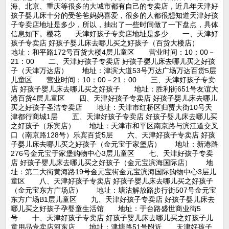
海、北京、重庆等很多的大城市都有自己的专卖店，近几年天津好
孩子婴儿床十分的受爸爸妈妈喜爱，很多的人都很想知道天津好孩
子专卖店地址是多少，所以，抽出了一些时间做了一下盘点，具体
信息如下。樱花 天津好孩子专卖店地址是多少 一、天津好
孩子专卖店 好孩子婴儿床去哪儿买之好孩子（百货大楼店）
地址：和平路172号百货大楼4层儿童区 营业时间：10：00－
21：00 二、天津好孩子专卖店 好孩子婴儿床去哪儿买之好孩
子（天津万达店） 地址：津滨大道53号万达广场万达百货5层
儿童区 营业时间：10：00－21：00 三、天津好孩子专卖
店 好孩子婴儿床去哪儿买之好孩子 地址：胜利街651号友谊大
港百货4层儿童区 四、天津好孩子专卖店 好孩子婴儿床去哪儿
买之好孩子圣洁专卖店 地址：天津市红桥区归贾大街10号天
津都行商城1层 五、天津好孩子专卖店 好孩子婴儿床去哪儿买
之好孩子（乐宾店） 地址：天津市和平区南京路与滨江道交叉
口（南京路128号）乐宾百货5层 六、天津好孩子专卖店 好孩
子婴儿床去哪儿买之好孩子（金元宝于家堡店） 地址：新港路
276号金元宝于家堡购物中心3层儿童区 七、天津好孩子专卖
店 好孩子婴儿床去哪儿买之好孩子（金元宝滨海国际店） 地
址：第二大街黄海路19号金元宝街金元宝滨海国际购物中心3层儿
童区 八、天津好孩子专卖店 好孩子婴儿床去哪儿买之好孩子
（金元宝东方广场店） 地址：塘沽解放路步行街507号金元宝
东方广场B1层儿童区 九、天津好孩子专卖店 好孩子婴儿床去
哪儿买之好孩子孕婴童生活馆 地址：于台路盛世商业街5
号 十、天津好孩子专卖店 好孩子婴儿床去哪儿买之好孩子儿
童用品专卖店河东店 地址：津塘路51号附近 天津好孩子