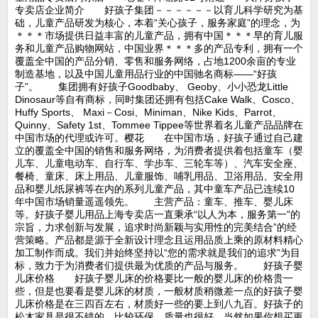
专卖店企业简介 好孩子集团－－－－－－以育儿科学研究为基
础，儿童产品研发为核心，本着“关心孩子，服务家庭”的理念，为
＊＊＊市场提供日益丰富的儿童产品，拥有中国＊＊＊早的育儿服
务和儿童产品购物网站，中国业界＊＊＊多的产品专利，拥有一个
覆盖全中国的产品分销、零售和服务网络，占地1200余亩的专业
制造基地，以及中国儿童用品行业的中国驰名商标——“好孩
子”。 集团拥有好孩子Goodbaby、 Geoby、小小恐龙Little
Dinosaur等自有商标，同时集团还拥有包括Cake Walk、Cosco、
Huffy Sports、 Maxi－Cosi、Miniman、Nike Kids、Parrot、
Quinny、Safety 1st、Tommee Tippee等世界着名儿童产品品牌在
中国市场的代理或许可。樱花 在中国市场，好孩子通过自己建
立的覆盖全中国的销售和服务网络，为消费者提供着包括童车（婴
儿车、儿童电动车、自行车、学步车、三轮车等）、汽车安全座、
餐椅、童床、床上用品、儿童服饰、哺乳用品、卫浴用品、安全用
品和婴儿纸尿裤等在内的系列儿童产品，其中童车产品已连续10
年中国市场销量遥遥领先。 主营产品：童车、推车、婴儿床
等。好孩子婴儿用品上海专卖店一直秉承“以人为本，服务第一”的
宗旨，力求创新与发展，追求时尚新颖与实用性的完美结合”的经
营策略。产品都是源于全新设计理念且运用品质上乘的原材料精心
加工制作而成。我们并始终坚持以“您的需求就是我们的追求”为目
标，致力于为消费者们提供最为优质的产品与服务。 好孩子婴
儿床价格 好孩子婴儿床的价格要比一般的婴儿床的价格贵一
些，但是也要看是婴儿床的材质，一般材质稍微差一点的好孩子婴
儿床价格是在三四百左右，材质好一些的要上到八九百。好孩子的
松木家具是很不错的，比较环保，质量也很好。当然如果你想买更