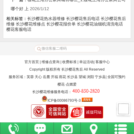
哪个好 上
2026/1/12
相关标签：
长沙樱花热水器维修
长沙樱花售后电话
长沙樱花售后
维修
长沙樱花维修点
长沙樱花报价单
长沙樱花油烟机清洗电话
樱花客服电话
官方首页
|
维修点查询
|
收费标准
|
幸运活动
|
客服中心
Copyright 版权所有
长沙樱花售后
All Reserved
服务区域：芙蓉 天心 岳麓 开福 雨花 长沙县 望城 浏阳 宁乡县| 全国可预约
樱花·点燃爱
长沙樱花维修服务电话
：
ICP备00086793号-3