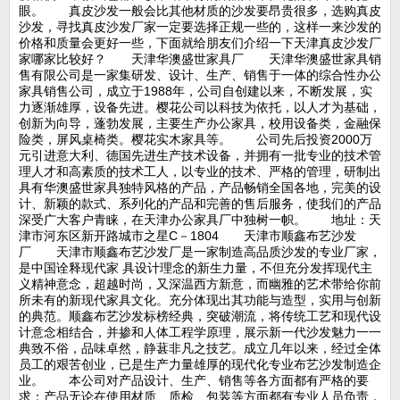
眼。 真皮沙发一般会比其他材质的沙发要昂贵很多，选购真皮
沙发，寻找真皮沙发厂家一定要选择正规一些的，这样一来沙发的
价格和质量会更好一些，下面就给朋友们介绍一下天津真皮沙发厂
家哪家比较好？ 天津华澳盛世家具厂 天津华澳盛世家具销
售有限公司是一家集研发、设计、生产、销售于一体的综合性办公
家具销售公司，成立于1988年，公司自创建以来，不断发展，实
力逐渐雄厚，设备先进。樱花公司以科技为依托，以人才为基础，
创新为向导，蓬勃发展，主要生产办公家具，校用设备类，金融保
险类，屏风桌椅类。樱花实木家具等。 公司先后投资2000万
元引进意大利、德国先进生产技术设备，并拥有一批专业的技术管
理人才和高素质的技术工人，以专业的技术、严格的管理，研制出
具有华澳盛世家具独特风格的产品，产品畅销全国各地，完美的设
计、新颖的款式、系列化的产品和完善的售后服务，使我们的产品
深受广大客户青睐，在天津办公家具厂中独树一帜。 地址：天
津市河东区新开路城市之星C－1804 天津市顺鑫布艺沙发
厂 天津市顺鑫布艺沙发厂是一家制造高品质沙发的专业厂家，
是中国诠释现代家 具设计理念的新生力量，不但充分发挥现代主
义精神意念，超越时尚，又深温西方新意，而幽雅的艺术带给你前
所未有的新现代家具文化。充分体现出其功能与造型，实用与创新
的典范。顺鑫布艺沙发标榜经典，突破潮流，将传统工艺和现代设
计意念相结合，并掺和人体工程学原理，展示新一代沙发魅力一一
典致不俗，品味卓然，静葚非凡之技艺。成立几年以来，经过全体
员工的艰苦创业，已是生产力量雄厚的现代化专业布艺沙发制造企
业。 本公司对产品设计、生产、销售等各方面都有严格的要
求：产品无论在使用材质、质检、包装等方面都有专业人员负责，