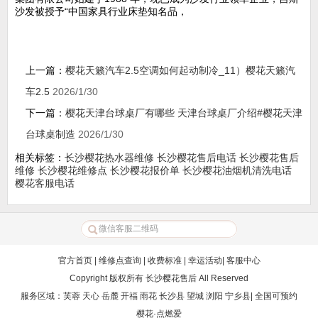
沙发被授予“中国家具行业床垫知名品，
上一篇：
樱花天籁汽车2.5空调如何起动制冷_11）樱花天籁汽
车2.5
2026/1/30
下一篇：
樱花天津台球桌厂有哪些 天津台球桌厂介绍#樱花天津
台球桌制造
2026/1/30
相关标签：
长沙樱花热水器维修
长沙樱花售后电话
长沙樱花售后
维修
长沙樱花维修点
长沙樱花报价单
长沙樱花油烟机清洗电话
樱花客服电话
官方首页
|
维修点查询
|
收费标准
|
幸运活动
|
客服中心
Copyright 版权所有
长沙樱花售后
All Reserved
服务区域：芙蓉 天心 岳麓 开福 雨花 长沙县 望城 浏阳 宁乡县| 全国可预约
樱花·点燃爱