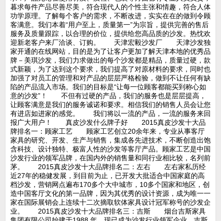
暮求每件产品尽善尽美，符合现代人的个性主张和情趣，符合人体
功学原理。了解每个客户的需求，不断改进，实实在在的做到令顾
客满意。我们本着“用户至上，质量第一”为宗旨，提供完善的售后
服务及质量跟踪，以合理的价位，提供给您高品质的沙发。热忱欢
迎新老客户来厂洽谈、订购。 天津宏毅沙发厂 天津沙发独
家开通的在线网站，目的是为了让客户更加了解天津本地的优秀品
牌－美琪沙发，我们力求做出的每个沙发都是精品，质量过硬，款
式新颖，为了达到这个要求，我们提高了对原材料的要求，同时也
加强了对员工的管理和对产品的层层严格检验，做到不让任何有缺
陷的产品流入市场。我们的目标是“让每一位顾客都能买到称心如
意的沙发”！ 不但有过硬的产品，我们的服务也是层层提高，
让顾客满意是我们的服务诚诺和要求。相信我们的销售人员会让您
有进店如进家的感觉。 我们将以一流的产品，一流的服务来回
报广大用户！ 真皮沙发什么牌子好 2015真皮沙发十大品
牌排名一：顾家工艺 顾家工艺创立20余年来，专业从事客厅
家具的研究、开发、生产与销售，集成各先进技术，不断创造出饱
含科技、设计独特、极富人性的沙发等客厅产品。顾家工艺是中国
沙发行业的领军品牌，在国内外的销售量和同行业相比较，名列前
茅。 2015真皮沙发十大品牌排名二：左右 左右家私历经
近27年的稳健发展，到目前为止，已开发大批适合中国家庭的高
档沙发，营销网点遍布170多个大中城市，10多个国家和地区，创
造中国客厅文化的第一品牌，因为其优秀的设计资源，成为唯一一
家在国际展销会上连续十二次摘取软体家具设计冠军称号的沙发企
业。 2015真皮沙发十大品牌排名三：吉斯 烟台吉斯家具
集团有限公司始建于1988 年，现已成为沙发行业领军企业，吉斯