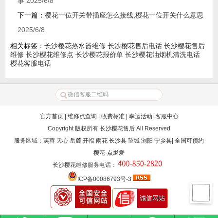
事
2025/6/8
下一篇：
樱花一位开关带插座怎么接线,樱花一位开关什么意思
2025/6/8
相关标签：
长沙樱花热水器维修
长沙樱花售后电话
长沙樱花售后
维修
长沙樱花维修点
长沙樱花报价单
长沙樱花油烟机清洗电话
樱花客服电话
官方首页
|
维修点查询
|
收费标准
|
幸运活动
|
客服中心
Copyright 版权所有
长沙樱花售后
All Reserved
服务区域：芙蓉 天心 岳麓 开福 雨花 长沙县 望城 浏阳 宁乡县| 全国可预约
樱花·点燃爱
长沙樱花维修服务电话
：
ICP备00086793号-3