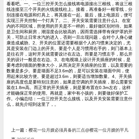
看看吧。一、一位三控开关怎么接线将电源接出三根线，将这三根
线连接至三个开关的火线接线柱上。接着，再准备好一根零线，分
别连接在电源和灯具上，将其接在一起。最后，接上电源后，便可
实现三开关控制一个灯具了。二、开关安装需要注意什么1、在室
内的不同区域，所使用的开关是不一样的，最好做区别对待。如果
是卫生间和厨房，潮湿度会比较高的，因而需选择带有保护罩的开
关，可防止日常水汽的进入，否则一旦出现问题，会对个人身心健
康造成威胁。2、开关的位置还需要根据个人的习惯来决定的，尤
其是安装在门边上的开关。要是个人是习惯用右手的，则门基本上
是往右开，这时开关就需要设计在左边。而要是习惯左手，那么开
关的设计一般是在右边。3、在电视墙上设计开关插座的时候，是
要考虑到墙面的整体大小，从而决定开关插座的位置，以及需要的
数量是多少。要是墙面不足3.6m的，是可以安装在墙面中间，使
用起来比较方便。要是超过3.6m，则要适当增加数量。4、开关插
座的高度也是要特别注意的，如果是空调的开关插座，那么需要安
装在1.8m高。而正常的开关插座，则是要布置在0.3m左右，这样
才能确保正常的使用。再就是，家中有小孩的，则要做好保护工
作。小编总结：一位三控开关怎么接线，以及开关安装需要注意什
么，就先介绍到这里了，。
上一篇：
樱花一位月嫂必须具备的三点@樱花一位月嫂的平凡